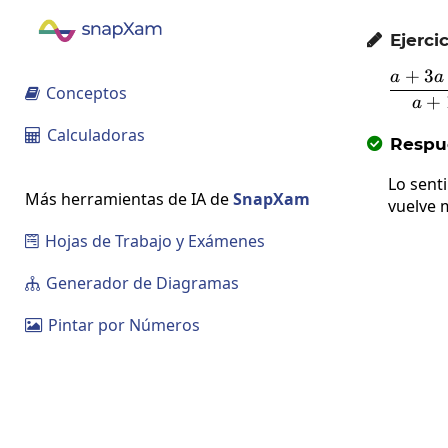
Ejercic

+
3
a
a
\
Conceptos

+
a
Calculadoras

Respue

Lo sent
Más herramientas de IA de
SnapXam
vuelve 
Hojas de Trabajo y Exámenes

Generador de Diagramas

Pintar por Números
