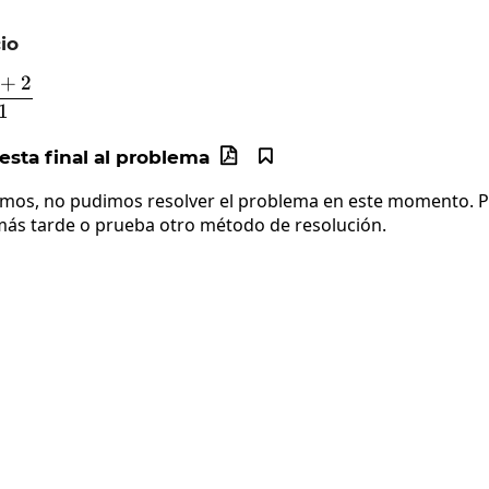
io
+
2
frac{a+3a+2}{a+1}
1
sta final al problema


imos, no pudimos resolver el problema en este momento. Po
más tarde o prueba otro método de resolución.