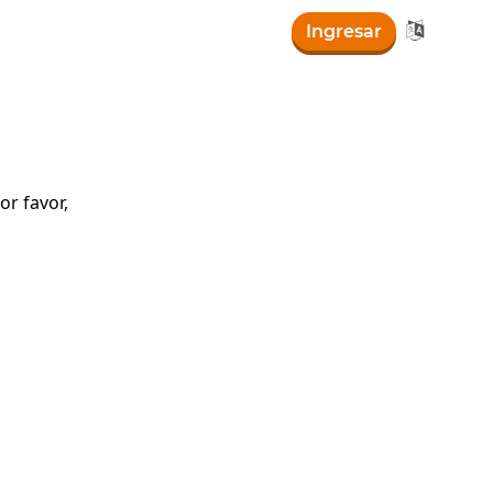

Ingresar
r favor,