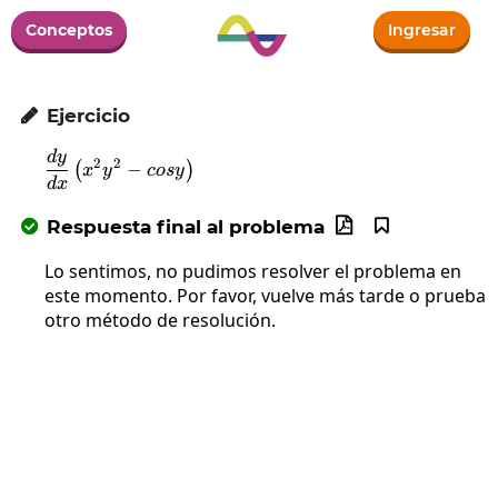
Conceptos
Ingresar
Ejercicio

d
y
\frac{dy}{dx}\left(x^2y^2-cosy\right)
2
2
−
(
)
x
y
cosy
d
x
Respuesta final al problema



Lo sentimos, no pudimos resolver el problema en
este momento. Por favor, vuelve más tarde o prueba
otro método de resolución.