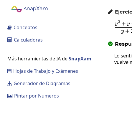
Ejercic

2
+
\
y
y
Conceptos

+
y
Calculadoras

Respue

Lo sent
Más herramientas de IA de
SnapXam
vuelve 
Hojas de Trabajo y Exámenes

Generador de Diagramas

Pintar por Números
