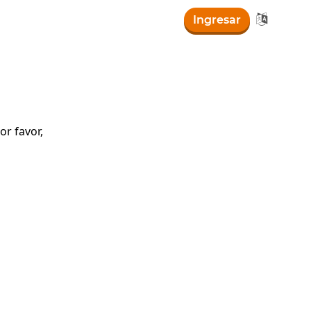

Ingresar
r favor,