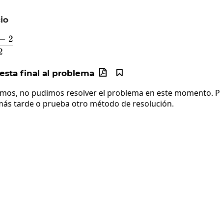
io
−
2
frac{y^2+y-2}{y+2}
2
sta final al problema


imos, no pudimos resolver el problema en este momento. Po
más tarde o prueba otro método de resolución.