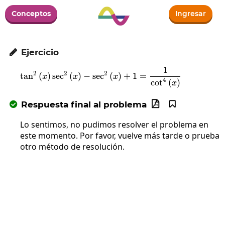
Conceptos
Ingresar
Ejercicio

1
\tan^2\left(x\right)\sec^2\lef
2
2
2
t
a
n
(
)
s
e
c
(
)
−
s
e
c
(
)
+
1
=
x
x
x
4
c
o
t
(
)
x
Respuesta final al problema



Lo sentimos, no pudimos resolver el problema en
este momento. Por favor, vuelve más tarde o prueba
otro método de resolución.