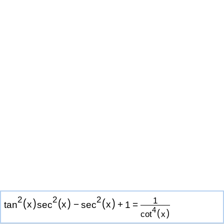
2
2
2
1
(
)
(
)
(
)
tan
x
sec
x
−
sec
x
+
1
=
4
(
)
cot
x