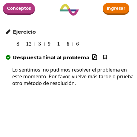
Conceptos
Ingresar
Ejercicio

−
8
−
12
+
3
+
-8-12+3+9-1-5+6
9
−
1
−
5
+
6
Respuesta final al problema



Lo sentimos, no pudimos resolver el problema en
este momento. Por favor, vuelve más tarde o prueba
otro método de resolución.