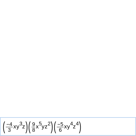
(
)
(
)
(
)
3
5
2
4
4
−
4
9
−
5
x
y
z
x
y
z
x
y
z
3
8
6