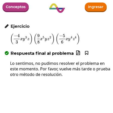
Conceptos
Ingresar
Ejercicio

−
4
9
−
5
\left(\frac{-4}{3}xy^{3}z\right)
(
)
(
)
(
)
3
5
2
4
4
x
y
z
x
y
z
x
y
z
3
8
6
Respuesta final al problema



Lo sentimos, no pudimos resolver el problema en
este momento. Por favor, vuelve más tarde o prueba
otro método de resolución.