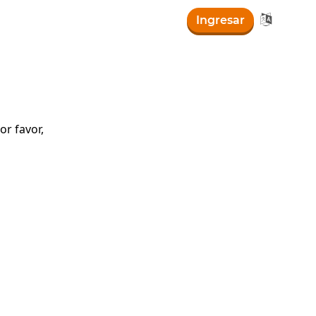

Ingresar
r favor,