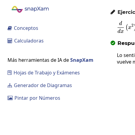
Ejercic

d
\fr
2
(
Conceptos
x

d
x
Calculadoras

Respue

Lo sent
Más herramientas de IA de
SnapXam
vuelve 
Hojas de Trabajo y Exámenes

Generador de Diagramas

Pintar por Números
