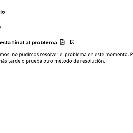
io
ac{d}{dx}\left(x^2\right)
)
sta final al problema


imos, no pudimos resolver el problema en este momento. Po
más tarde o prueba otro método de resolución.