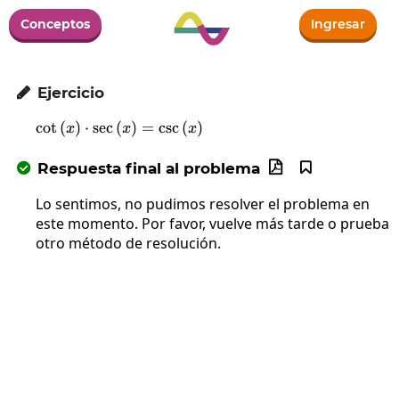
Conceptos
Ingresar
Ejercicio

c
o
t
(
)
⋅
s
e
c
(
\cot\left(x\right)\cdot\sec\left(x\righ
)
=
c
s
c
(
)
x
x
x
Respuesta final al problema



Lo sentimos, no pudimos resolver el problema en
este momento. Por favor, vuelve más tarde o prueba
otro método de resolución.