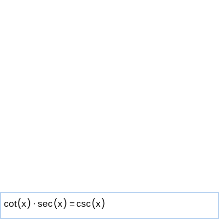
(
)
(
)
(
)
cot
x
·
sec
x
=
csc
x